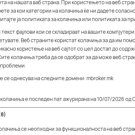
ета на нашата ваб страна. При користењето на веб стра
ете за кои категории на колачиња ќе ни дадете соласно
тајте ја политиката за колачиња или политиката за пр
текст фајлови кои се складираат на вашите компјутери 
етувате. Веб страните користат колачиња за да им пом
касно користење на веб сајтот со цел достап до содр
Сите колачиња треба да се одобрат за да може веб стра
 проблеми.
 се однесува на следните домени: mbroker.mk
 колачиња е последен пат ажурирана на 10/07/2026 од
C
(8)
лачиња се неопходни за функционалноста на веб стра