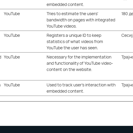
embedded content.
YouTube
Tries to estimate the users'
180 д
bandwidth on pages with integrated
YouTube videos.
YouTube
Registers a unique ID to keep
Сесиј
statistics of what videos from
YouTube the user has seen.
d
YouTube
Necessary for the implementation
Трајн
and functionality of YouTube video-
content on the website.
s
YouTube
Used to track user’s interaction with
Трајн
embedded content.