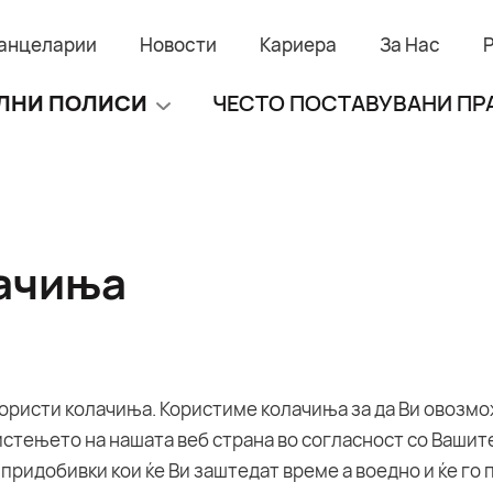
анцеларии
Новости
Кариера
За Нас
ЛНИ ПОЛИСИ
ЧЕСТО ПОСТАВУВАНИ П
лачиња
користи колачиња. Користиме колачиња за да Ви овозмо
стењето на нашата веб страна во согласност со Вашите
придобивки кои ќе Ви заштедат време а воедно и ќе го