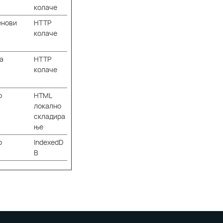
колаче
енови
HTTP
колаче
а
HTTP
колаче
о
HTML
локално
складира
ње
о
IndexedD
B