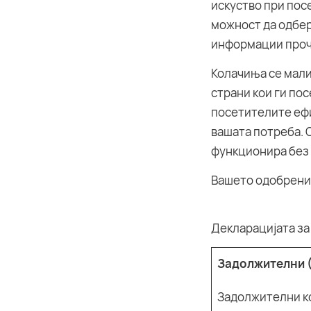
искуство при пос
можност да одбер
информации прочи
Колачиња се мали 
страни кои ги пос
посетителите ефи
вашата потреба. 
функционира без
Вашето одобрение
Декларацијата за
Задолжителни 
Задолжителни ко