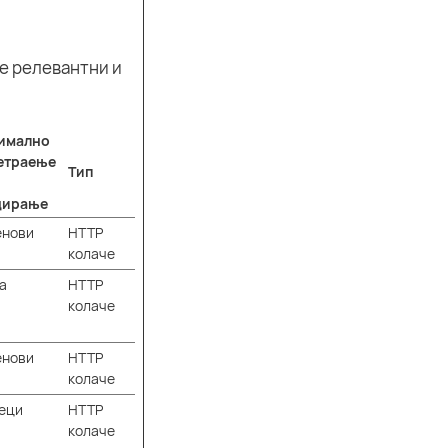
се релевантни и
имално
етраење
Тип
дирање
енови
HTTP
колаче
а
HTTP
колаче
енови
HTTP
колаче
еци
HTTP
колаче