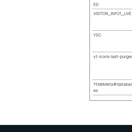
ED
VISITOR_INFO1_LIVE
YSC
yt-icons-last-purge
YtIdbMeta#databa
es