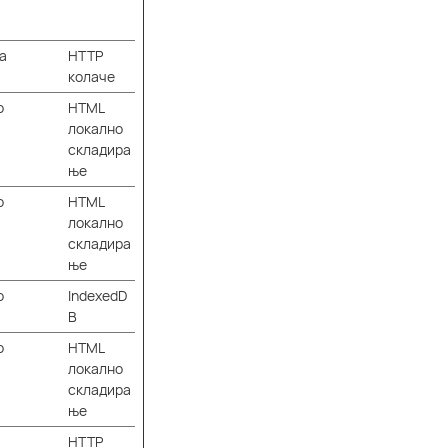
а
HTTP
колаче
о
HTML
локално
складира
ње
о
HTML
локално
складира
ње
о
IndexedD
B
о
HTML
локално
складира
ње
HTTP