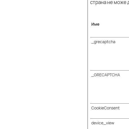
страна не може 
Име
_grecaptcha
_GRECAPTCHA
CookieConsent
device_view