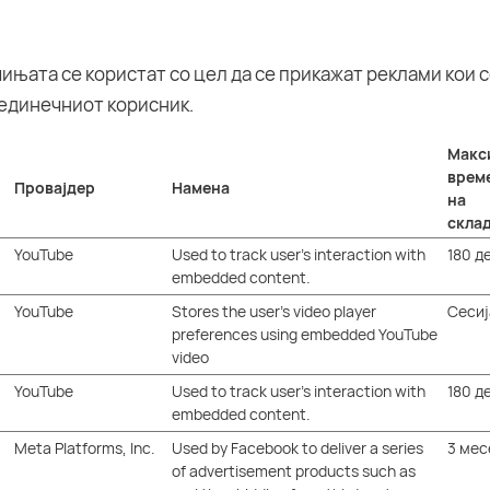
ињата се користат со цел да се прикажат реклами кои 
единечниот корисник.
Макс
врем
Провајдер
Намена
на
скла
YouTube
Used to track user’s interaction with
180 д
embedded content.
YouTube
Stores the user's video player
Сесиј
preferences using embedded YouTube
video
YouTube
Used to track user’s interaction with
180 д
embedded content.
Meta Platforms, Inc.
Used by Facebook to deliver a series
3 мес
of advertisement products such as