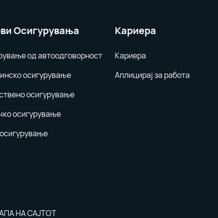
ви Осигурувања
Кариера
рување од автоодговорност
Кариера
инско осигурување
Аплицирај за работа
ствено осигурување
чко осигурување
 осигурување
АПА НА САЈТОТ