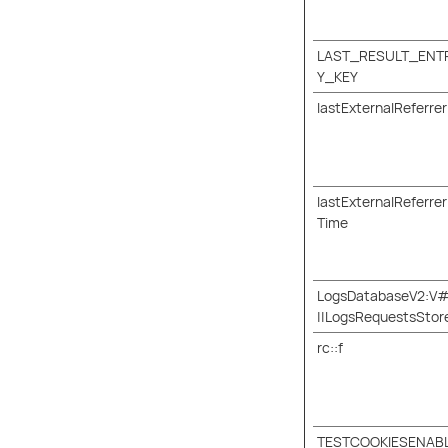
LAST_RESULT_ENT
Y_KEY
lastExternalReferrer
lastExternalReferrer
Time
LogsDatabaseV2:V
||LogsRequestsStor
rc::f
TESTCOOKIESENAB