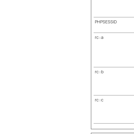
PHPSESSID
rc::a
rc::b
rc::c