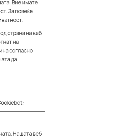
ната, Вие имате
ст. За повеќе
иватност.
од страна на веб
огнат на
жина согласно
ната да
ookiebot
:
ната. Нашата веб