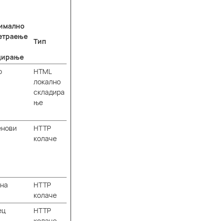
имално
етраење
Тип
дирање
о
HTML
локално
складира
ње
енови
HTTP
колаче
ина
HTTP
колаче
ец
HTTP
колаче