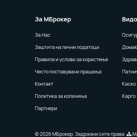
За MБрокер
Видо
За Нас
Осигу
Заштита на лични податоци
Домаќ
Правила и услови за користење
Здрав
Често поставувани прашања
Патни
Контакт
Каско
Политика за колачиња
Карго
Партнери
© 2026 МБрокер. Задржани сите права
М