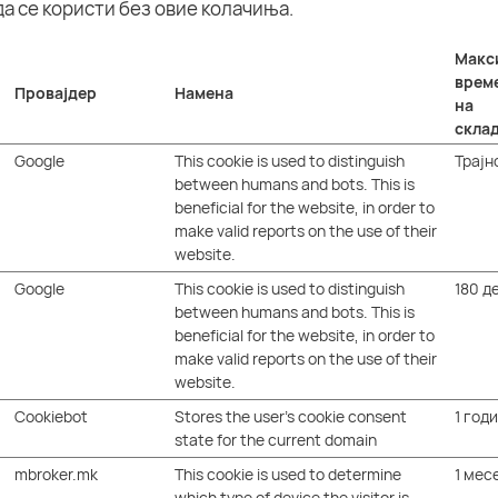
да се користи без овие колачиња.
Макс
врем
Провајдер
Намена
на
скла
Google
This cookie is used to distinguish
Трајн
between humans and bots. This is
beneficial for the website, in order to
make valid reports on the use of their
website.
Google
This cookie is used to distinguish
180 д
between humans and bots. This is
beneficial for the website, in order to
make valid reports on the use of their
website.
Cookiebot
Stores the user's cookie consent
1 год
state for the current domain
mbroker.mk
This cookie is used to determine
1 мес
which type of device the visitor is