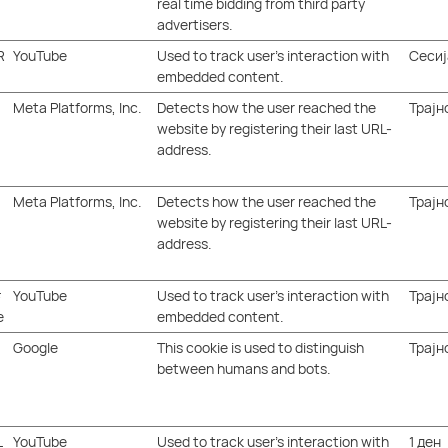
real time bidding from third party
advertisers.
R
YouTube
Used to track user’s interaction with
Сесиј
embedded content.
Meta Platforms, Inc.
Detects how the user reached the
Трајн
website by registering their last URL-
address.
Meta Platforms, Inc.
Detects how the user reached the
Трајн
website by registering their last URL-
address.
#
YouTube
Used to track user’s interaction with
Трајн
e
embedded content.
Google
This cookie is used to distinguish
Трајн
between humans and bots.
L
YouTube
Used to track user’s interaction with
1 ден