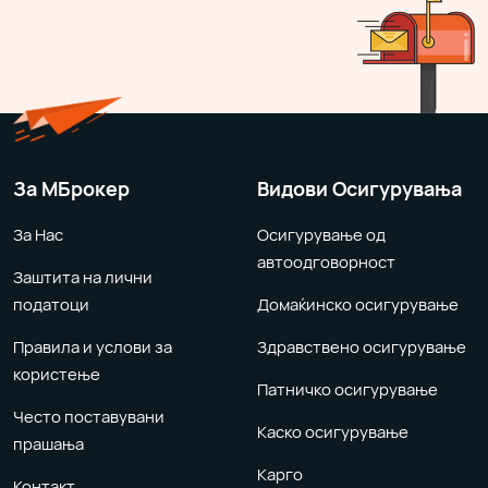
За MБрокер
Видови Осигурувања
За Нас
Осигурување од
автоодговорност
Заштита на лични
податоци
Домаќинско осигурување
Правила и услови за
Здравствено осигурување
користење
Патничко осигурување
Често поставувани
Каско осигурување
прашања
Карго
Контакт