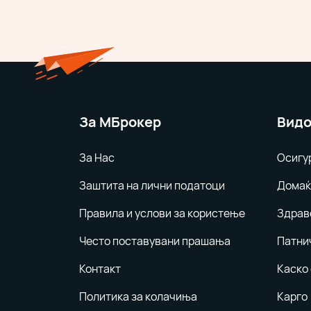
За MБрокер
Видо
За Нас
Осигу
Заштита на лични податоци
Домаќ
Правила и услови за користење
Здрав
Често поставувани прашања
Патни
Контакт
Каско
Политика за колачиња
Карго