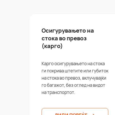
Осигурувањето на
стока во превоз
(карго)
Карго осигурувањето на стока
ги покрива штетите или губиток
на стока во превоз, вклучувајќи
го багажот, без оглед на видот
на транспортот.
ВИДИ ПОВЕЌЕ