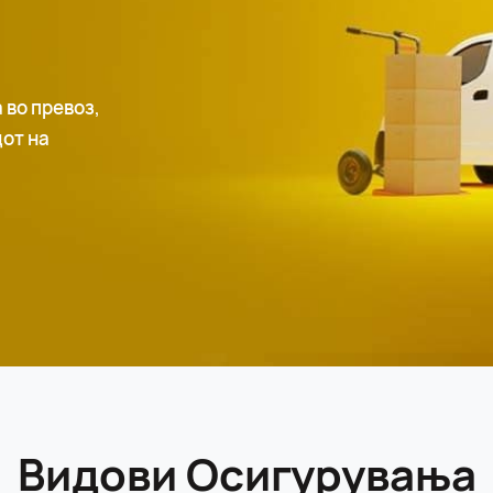
 во превоз,
дот на
Видови Осигурувања