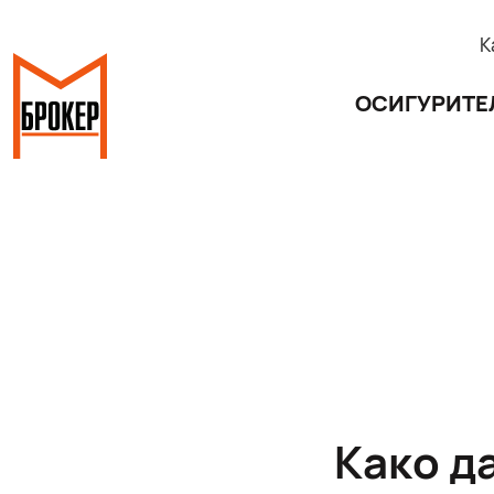
К
ОСИГУРИТЕ
Како д