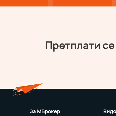
Претплати се
За MБрокер
Видо