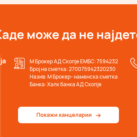
Каде може да не најдет
ја
М Брокер АД Скопје ЕМБС: 7594232
Број на сметка: 270075942320230
Назив: М Брокер- наменска сметка
Банка: Халк банка АД Скопје
Покажи канцеларии