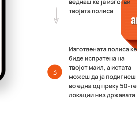
веднаш ќе ја изготви
твојата полиса
Изготвената полиса ќе
биде испратена на
твојот маил, а истата
3
можеш да ја подигнеш
во една од преку 50-те
локации низ државата