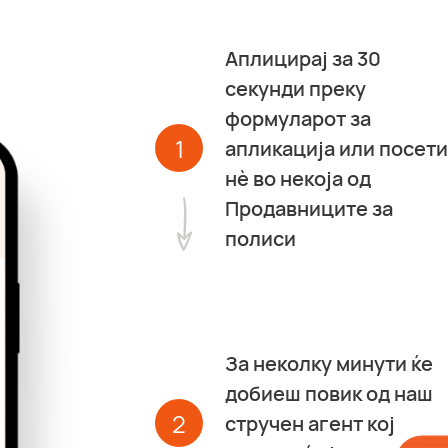
Аплицирај за 30
секунди преку
формуларот за
1
апликација или посети
нѐ во некоја од
Продавниците за
полиси
За неколку минути ќе
добиеш повик од наш
2
стручен агент кој