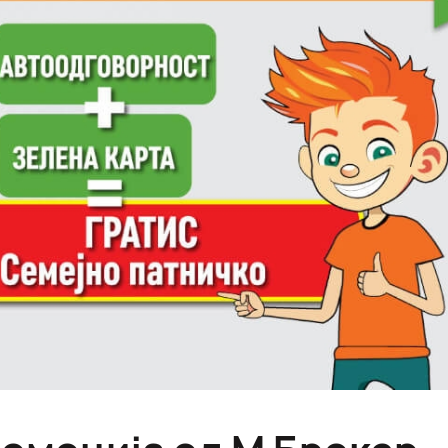
омоција од М Брокер 