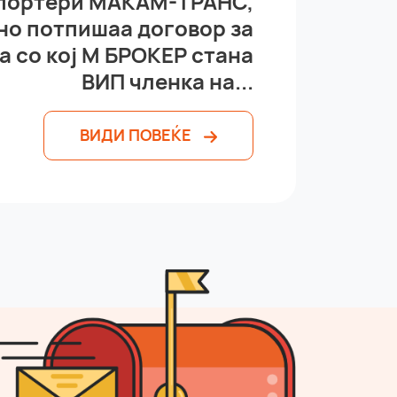
спортери МАКАМ-ТРАНС,
но потпишаа договор за
а со кој М БРОКЕР стана
ВИП членка на...
ВИДИ ПОВЕЌЕ