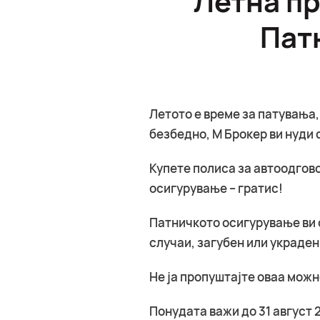
Пат
Летото е време за патувања,
безбедно, М Брокер ви нуди 
Купете полиса за автоодгово
осигурување – гратис!
Патничкото осигурување ви 
случаи, загубен или украден
Не ја пропуштајте оваа мож
Понудата важи до 31 август 