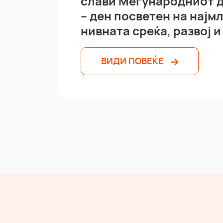
слави Меѓународниот д
– ден посветен на најм
нивната среќа, развој и
ВИДИ ПОВЕЌЕ