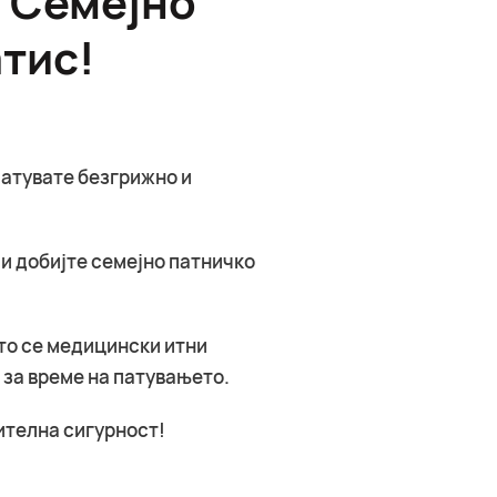
тис!
патувате безгрижно и
 и добијте семејно патничко
то се медицински итни
 за време на патувањето.
ителна сигурност!