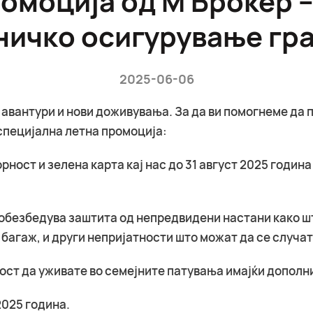
ничко осигурување гра
2025-06-06
 авантури и нови доживувања. За да ви помогнеме да 
специјална летна промоција:
рност и зелена карта кај нас до 31 август 2025 година
обезбедува заштита од непредвидени настани како ш
 багаж, и други непријатности што можат да се случат
ност да уживате во семејните патувања имајќи дополн
2025 година.