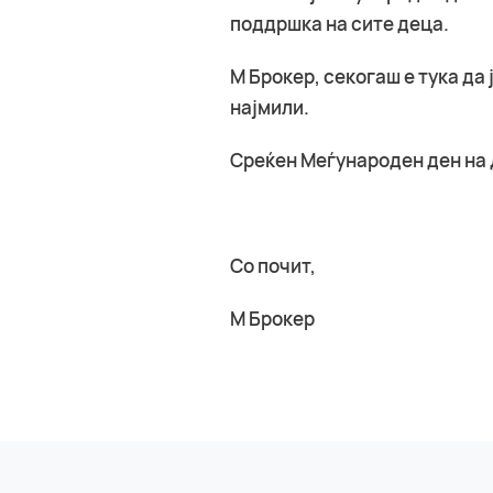
поддршка на сите деца.
М Брокер, секогаш е тука да
најмили.
Среќен Меѓународен ден на 
Со почит,
М Брокер