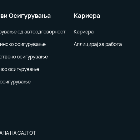
ви Осигурувања
Кариера
рување од автоодговорност
Кариера
инско осигурување
Аплицирај за работа
ствено осигурување
чко осигурување
 осигурување
АПА НА САЈТОТ