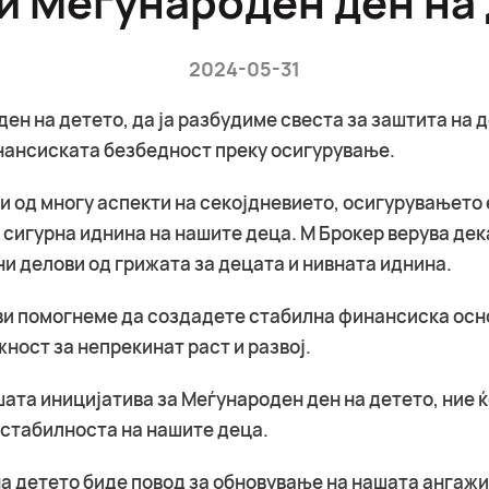
2024-05-31
ден на детето, да ја разбудиме свеста за заштита на д
инансиската безбедност преку осигурување.
 од многу аспекти на секојдневието, осигурувањето е
и сигурна иднина на нашите деца. М Брокер верува де
и делови од грижата за децата и нивната иднина.
 ви помогнеме да создадете стабилна финансиска осно
ност за непрекинат раст и развој.
шата иницијатива за Меѓународен ден на детето, ние 
стабилноста на нашите деца.
на детето биде повод за обновување на нашата ангажи