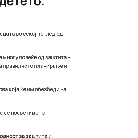
ецата во секој поглед од
 многу повеќе од заштита –
ка правилното планирање и
ва која ќе им обезбеди на
ќе се посветиме на
раност за заштита и