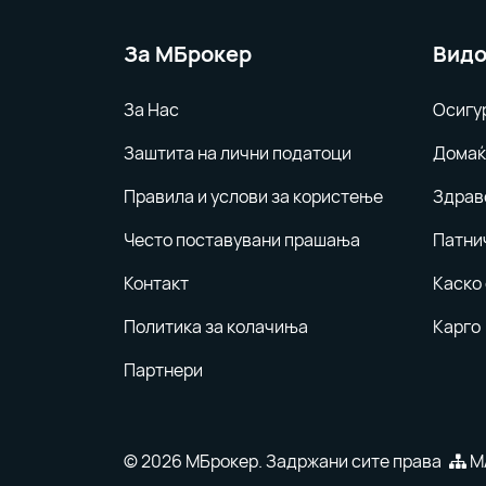
За MБрокер
Видо
За Нас
Осигу
Заштита на лични податоци
Домаќ
Правила и услови за користење
Здрав
Често поставувани прашања
Патни
Контакт
Каско
Политика за колачиња
Карго
Партнери
© 2026 МБрокер. Задржани сите права
М