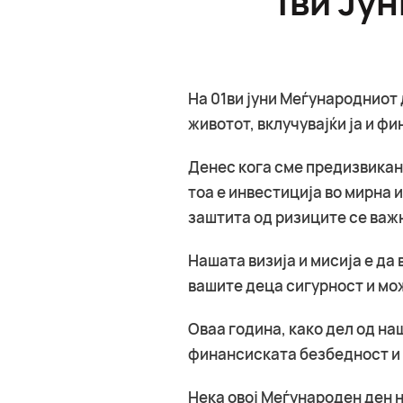
На 01ви јуни Меѓународниот 
животот, вклучувајќи ја и ф
Денес кога сме предизвикани
тоа е инвестиција во мирна 
заштита од ризиците се важн
Нашата визија и мисија е да
вашите деца сигурност и мож
Оваа година, како дел од на
финансиската безбедност и 
Нека овој Меѓународен ден 