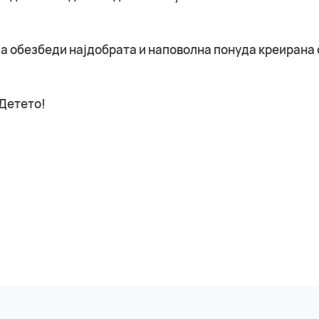
 ја обезбеди најдобрата и наповолна понуда креирана 
Детето!