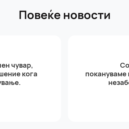
Повеќе новости
ен чувар,
Со
шение кога
покануваме 
ување.
незаб