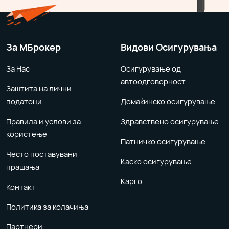
За MБрокер
Видови Осигурувања
За Нас
Осигурување од
автоодговорност
Заштита на лични
податоци
Домаќинско осигурување
Правила и услови за
Здравствено осигурување
користење
Патничко осигурување
Често поставувани
Каско осигурување
прашања
Карго
Контакт
Политика за колачиња
Партнери