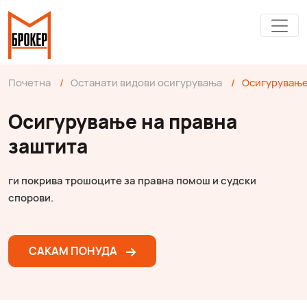
Почетна
/
Останати видови осигурувања
/
Осигурување
Осигурување на правна
заштита
ги покрива трошоците за правна помош и судски
спорови.
САКАМ ПОНУДА