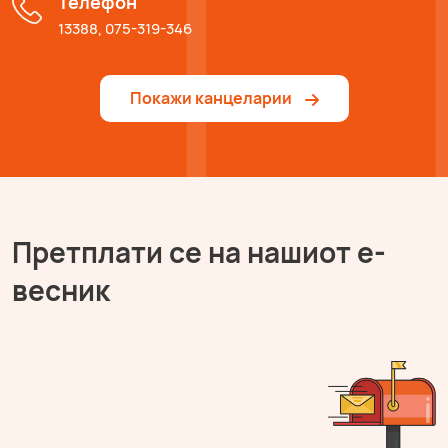
Телефон
13388, 075-319-346
Покажи канцеларии
Претплати се на нашиот е-
весник