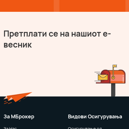
Претплати се на нашиот е-
весник
За MБрокер
Видови Осигурувања
За Нас
Осигурување од