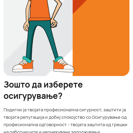
Зошто да изберете
осигурување?
Подигни ја твојата професионална сигурност, заштити ја
твојата репутација и добиј спокојство со Осигурување од
професионална одговорност - твојата заштита од грешки
на работниците и неочекувани задолжувања.