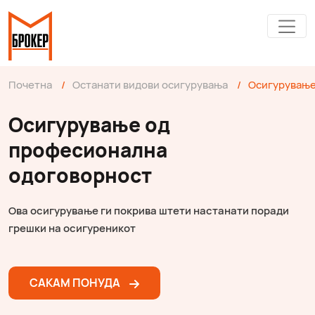
Почетна
/
Останати видови осигурувања
/
Осигурување
Осигурување од
професионална
одоговорност
Ова осигурување ги покрива штети настанати поради
грешки на осигуреникот
САКАМ ПОНУДА