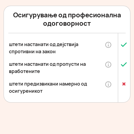
Осигурување од професионална
одоговорност
штети настанати од дејствија
спротивни на закон
штети настанати од пропусти на
вработените
штети предизвикани намерно од
осигуреникот