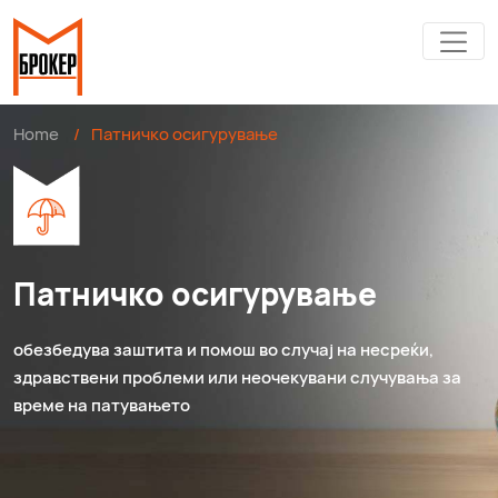
Home
/
Патничко осигурување
Патничко осигурување
обезбедува заштита и помош во случај на несреќи,
здравствени проблеми или неочекувани случувања за
време на патувањето