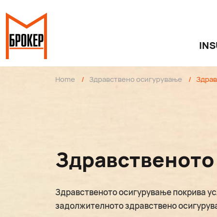
IN
Home
/
Здравствено осигурување
/
Здрав
Здравственото
Здравственото осигурување покрива усл
задолжителното здравствено осигурувањ