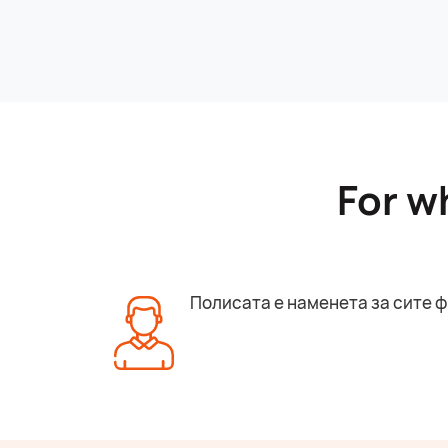
For w
Полисата е наменета за сите ф