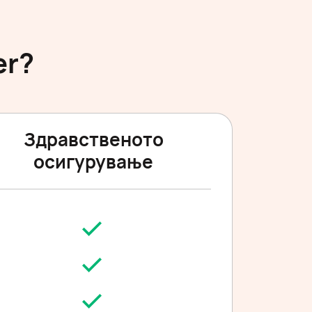
er?
Здравственото
осигурување