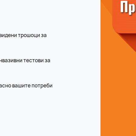
видени трошоци за
нвазивни тестови за
ласно вашите потреби