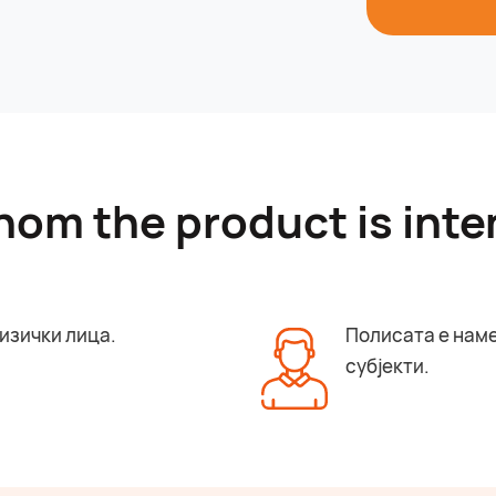
hom the product is int
изички лица.
Полисата е наме
субјекти.