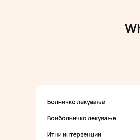
Wh
Болничко лекување
Вонболничко лекување
Итни интервенции