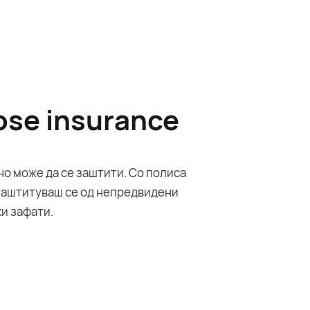
se insurance
 но може да се заштити. Со полиса
заштитуваш се од непредвидени
и зафати.