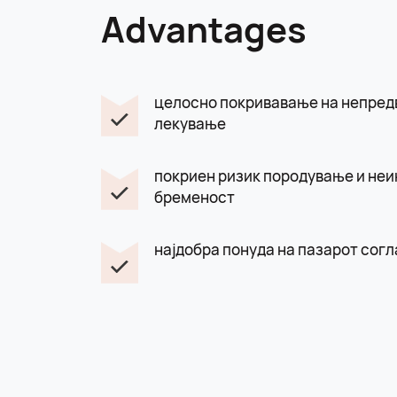
Advantages
целосно покривавање на непред
лекување
покриен ризик породување и неи
бременост
најдобра понуда на пазарот сог