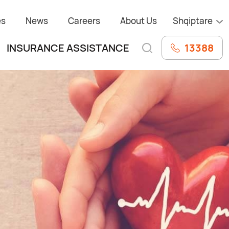
es
News
Careers
About Us
Shqiptare
13388
INSURANCE ASSISTANCE